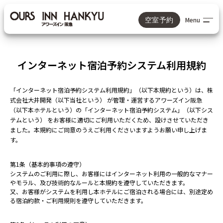
Menu
空室予約
Reserve
インターネット宿泊予約システム利用規約
公式サイトからのご予約が最もお得！
「インターネット宿泊予約システム利用規約」（以下本規約という）は、株
宿泊予定日
式会社大井開発（以下当社という） が管理・運営するアワーズイン阪急
（以下本ホテルという）の「インターネット宿泊予約システム」（以下シス
テムという） をお客様に適切にご利用いただくため、設けさせていただき
ました。本規約にご同意のうえご利用くださいますようお願い申し上げま
す。
選択中の人数と室数
第1条（基本的事項の遵守）
大人1名, 1室
システムのご利用に際し、お客様にはインターネット利用の一般的なマナー
やモラル、及び技術的なルールと本規約を遵守していただきます。
又、お客様がシステムを利用し本ホテルにご宿泊される場合には、別途定め
る宿泊約款・ご利用規則を遵守していただきます。
検索