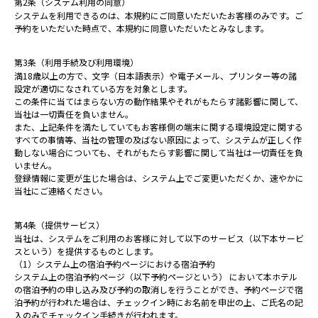
第2条（システム利用の同意）
システムを利用できるのは、本規約にご同意いただいたお客様のみです。ご
予約をいただいた時点で、本規約に同意いただいたとみなします。
> 予約の確認・変更・キャンセルはこちら
第3条（利用手続及び利用環境）
満18歳以上の方で、文字（日本語表示）や電子メール、プリンター等の諸
設定が適切になされている方を対象とします。
この条件に当てはまらない方の動作結果やそれがもたらす諸影響に関して、
当社は一切責任を負いません。
また、上記条件を満たしていてもお客様側の端末に関する環境設定に関する
すべての事情等、当社の管理の及ばない原因によって、システムが正しく作
動しない場合についても、それがもたらす影響に関して当社は一切責任を負
いません。
登録情報に変更が生じた場合は、システム上でご変更いただくか、速やかに
当社にご連絡ください。
第4条（提供サービス）
当社は、システムをご利用のお客様に対して以下のサービス（以下本サービ
スという）を提供するものとします。
（1）システム上の宿泊予約ページにおける宿泊予約
システム上の宿泊予約ページ（以下予約ページという） において本ホテル
の宿泊予約の申し込み及び予約の取消しを行うことができ、予約ページで宿
泊予約が行われた場合は、チェックイン時にお名前を申出の上、ご氏名の記
入のみでチェックイン手続きが行われます。