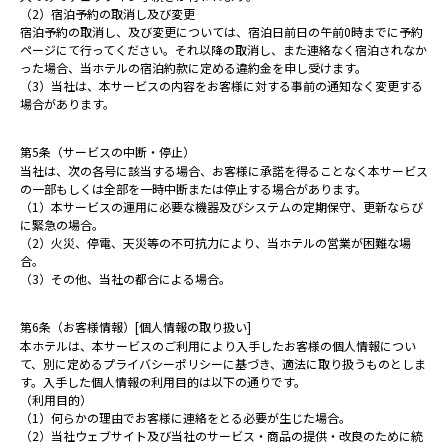
（2）宿泊予約の取消し及び変更
宿泊予約の取消し、及び変更については、宿泊日前日の午前0時までに予約
ページにて行ってください。それ以降の取消し、また連絡なく宿泊されなか
った場合、当ホテルの宿泊約款に定める違約金を申し受けます。
（3）当社は、本サービスの内容をお客様に対する事前の通知なく変更する
場合があります。
第5条（サービスの中断・停止）
当社は、次の各号に該当する場合、お客様に承諾を得ることなく本サービス
の一部もしくは全部を一時中断または停止する場合があります。
（1）本サービスの運用に必要な機器及びシステムの定期保守、更新ならび
に緊急の場合。
（2）火災、停電、天災等の不可抗力により、当ホテルの営業が困難な場
合。
（3）その他、当社の都合による場合。
第6条（お客様情報）[個人情報の取り扱い]
本ホテルは、本サービスのご利用により入手したお客様の個人情報につい
て、別に定めるプライバシーポリシーに基づき、適法に取り扱うものとしま
す。入手した個人情報の利用目的は以下の通りです。
（利用目的）
（1）何らかの理由でお客様に連絡をとる必要が生じた場合。
（2）当社ウェブサイト及び当社のサービス・商品の提供・改良のために統