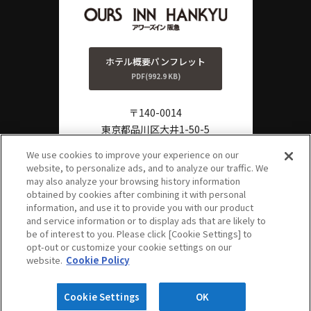
ホテル概要パンフレット
PDF(992.9 KB)
〒140-0014
東京都品川区大井1-50-5
TEL:
0570-011-806
We use cookies to improve your experience on our
website, to personalize ads, and to analyze our traffic. We
FAX:
03-3778-3861
?
may also analyze your browsing history information
よくある
obtained by cookies after combining it with personal
ご質問
information, and use it to provide you with our product
and service information or to display ads that are likely to
be of interest to you. Please click [Cookie Settings] to
opt-out or customize your cookie settings on our
PAGE TOP
website.
Cookie Policy
Copyright © OURS INN HANKYU. All Rights Reserved.
Cookie Settings
OK