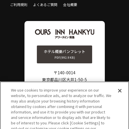
ご利用規則
よくあるご質問
会社概要
ホテル概要パンフレット
PDF(992.9 KB)
〒140-0014
東京都品川区大井1-50-5
TEL:
0570-011-806
We use cookies to improve your experience on our
website, to personalize ads, and to analyze our traffic. We
FAX:
03-3778-3861
?
may also analyze your browsing history information
よくある
obtained by cookies after combining it with personal
ご質問
information, and use it to provide you with our product
and service information or to display ads that are likely to
be of interest to you. Please click [Cookie Settings] to
opt-out or customize your cookie settings on our
PAGE TOP