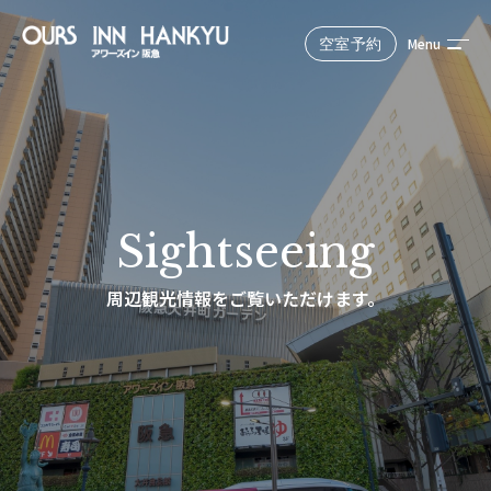
Menu
空室予約
Reserve
公式サイトからのご予約が最もお得！
宿泊予定日
Sightseeing
周辺観光情報をご覧いただけます。
選択中の人数と室数
大人1名, 1室
検索