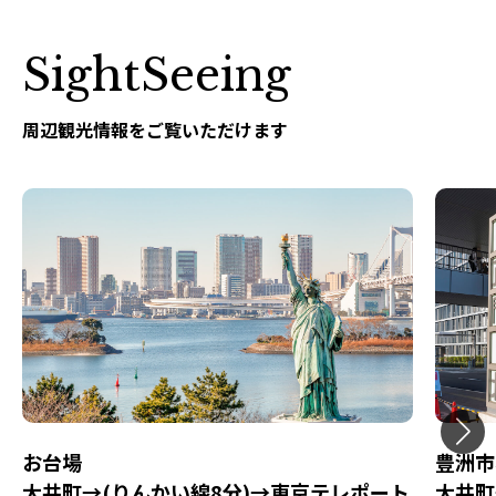
SightSeeing
周辺観光情報をご覧いただけます
お台場
豊洲市
大井町→(りんかい線8分)→東京テレポート
大井町