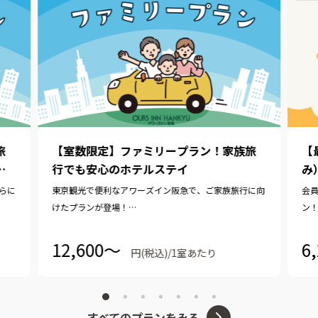
旅
【室数限定】ファミリープラン！家族旅
【
予
行でも安心のホテルステイ
み
らに
東京観光で便利なアワーズイン阪急で、ご家族旅行に向
会
けたプランが登場！
ン
小学生以下のお子さま2名様まで、添い寝無料で一緒に
ご
お過ごしいただけます。（通常は、未就学児のみ無料）
12,600〜
6
円(税込)/1室あたり
すべてのプランをみる