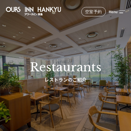
Menu
空室予約
Reserve
公式サイトからのご予約が最もお得！
宿泊予定日
Restaurants
レストランのご紹介
選択中の人数と室数
大人1名, 1室
検索