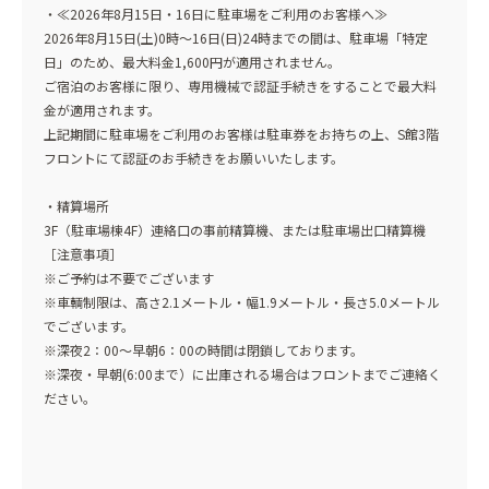
・≪2026年8月15日・16日に駐車場をご利用のお客様へ≫
2026年8月15日(土)0時～16日(日)24時までの間は、駐車場「特定
日」のため、最大料金1,600円が適用されません。
ご宿泊のお客様に限り、専用機械で認証手続きをすることで最大料
金が適用されます。
上記期間に駐車場をご利用のお客様は駐車券をお持ちの上、S館3階
フロントにて認証のお手続きをお願いいたします。
・精算場所
3F（駐車場棟4F）連絡口の事前精算機、または駐車場出口精算機
［注意事項］
※ご予約は不要でございます
※車輌制限は、高さ2.1メートル・幅1.9メートル・長さ5.0メートル
でございます。
※深夜2：00～早朝6：00の時間は閉鎖しております。
※深夜・早朝(6:00まで）に出庫される場合はフロントまでご連絡く
ださい。