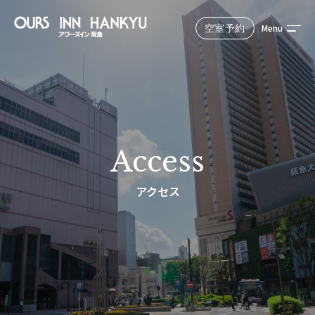
Menu
空室予約
Reserve
公式サイトからのご予約が最もお得！
宿泊予定日
Access
アクセス
選択中の人数と室数
大人1名, 1室
検索