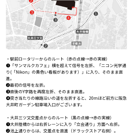
・駅前ロータリーからのルート（赤の点線→赤の実線）
❶「サンマルクカフェ」横を超えて信号を左折、「ニコン光学通
り(「Nikon」の黄色い看板があります）」に入り、そのまま直
進。
❷最初の信号を左折。
❸直後のY字路を再度左折、そのまま直進。
❹突き当たりの線路沿いの道を左折すると、20mほど前方に阪急
大井町ガーデン駐車場入口がございます。
・大井三ツ又交差点からのルート（黒の点線→赤の実線）
❶大井陸橋からは右折レーンに入り「立会通り」方面へ右折。
❷池上通りからは、交差点を直進（ドラックストア右側）。