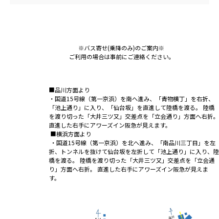
※バス寄せ(乗降のみ)のご案内※
ご利用の場合は事前にご連絡ください。
■品川方面より
・国道15号線（第一京浜）を南へ進み、「青物横丁」を右折、
「池上通り」に入り、「仙台坂」を直進して陸橋を渡る。 陸橋
を渡り切った「大井三ツ又」交差点を「立会通り」方面へ右折。
直進した右手にアワーズイン阪急が見えます。
■横浜方面より
・国道15号線（第一京浜）を北へ進み、「南品川三丁目」を左
折、トンネルを抜けて仙台坂を左折して「池上通り」に入り、陸
橋を渡る。 陸橋を渡り切った「大井三ツ又」交差点を「立会通
り」方面へ右折。 直進した右手にアワーズイン阪急が見えま
す。