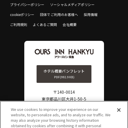
プライパシーポリシー
ソーシャルメディアポリシー
cookieポリシー
団体でご利用のお客様へ
採用情報
ご利用規則
よくあるご質問
会社概要
ホテル概要パンフレット
PDF(992.9 KB)
〒140-0014
東京都品川区大井1-50-5
TEL:
0570-011-806
We use cookies to improve your experience on our
website, to personalize ads, and to analyze our traffic. We
FAX:
03-3778-3861
?
may also analyze your browsing history information
よくある
obtained by cookies after combining it with personal