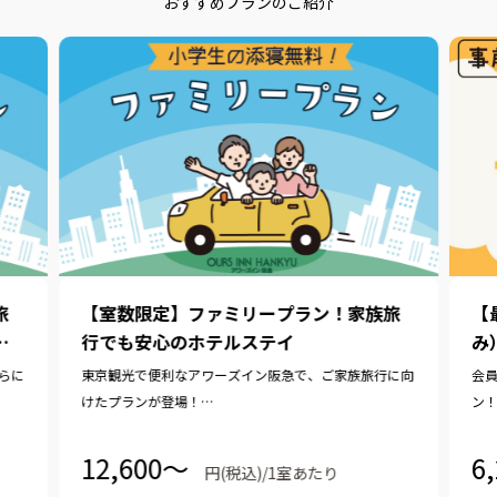
おすすめプランのご紹介
旅
【室数限定】ファミリープラン！家族旅
【
予
行でも安心のホテルステイ
み
らに
東京観光で便利なアワーズイン阪急で、ご家族旅行に向
会
けたプランが登場！
ン
小学生以下のお子さま2名様まで、添い寝無料で一緒に
ご
お過ごしいただけます。（通常は、未就学児のみ無料）
12,600〜
6
円(税込)/1室あたり