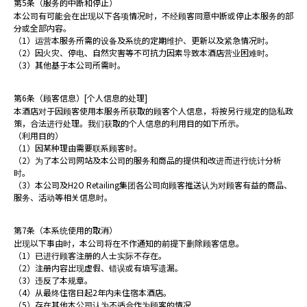
第5条（服务的中断和停止）
本公司有可能会在出现以下各项情况时，不经顾客同意中断或停止本服务的部
分或全部内容。
（1）运营本服务所需的设备及系统的定期维护、更新以及紧急情况时。
（2）因火灾、停电、自然灾害等不可抗力因素导致本酒店营业困难时。
（3）其他基于本公司所需时。
第6条（顾客信息）[个人信息的处理]
本酒店对于因顾客使用本服务所获取的顾客个人信息，将按另行规定的隐私政
策，合法进行处理。我们获取的个人信息的利用目的如下所示。
（利用目的）
（1）因某种理由需要联系顾客时。
（2）为了本公司网站及本公司的服务和商品的提供和改进而进行统计分析
时。
（3）本公司及H2O Retailing集团各公司向顾客推送认为对顾客有益的商品、
服务、活动等相关信息时。
第7条（本系统使用的取消）
出现以下事由时，本公司将在不作通知的前提下删除顾客信息。
（1）已进行顾客注册的人士实际不存在。
（2）注册内容出现虚假、错误或有填写遗漏。
（3）违反了本规章。
（4）从最终住宿日起2年内未住宿本酒店。
（5）存在其他本公司认为不适合作为顾客的情况