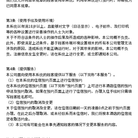
已同意本规章。
第3条（使用手续及使用环境）
> 點擊此處查看、更改或取消預訂
本系统以年满18岁以上，且能够对文字（日语显示）、电子邮件、及打印机
等的各种设置进行妥善操作的人士为对象。
关于不符合该条件的人士的操作后果及所造成的各种影响，本公司概不负责。
此外，即使满足上述条件，基于顾客终端环境设置相关的所有本公司管理无法
涉及的原因，造成系统不能正确运行时，对于其带来的影响，本公司概不负
责。注册信息发生变更时，请在系统上进行变更，或立即通知本公司。
第4条（提供服务）
本公司面向使用本系统的顾客提供以下服务（以下简称“本服务”）。
（1）在本系统的住宿预约页面上进行住宿预约
在本系统的住宿预约页面（以下简称“预约页面”）上可进行本酒店住宿的预约
申请及预约取消。如果在预约页面上进行了住宿预约，办理入住手续时只需填
写顾客姓名即可。
（2）住宿预约的取消及变更
关于住宿预约的取消及变更，请在住宿日期前一天的凌晨0点之前于预约页面
办理。在此之后办理取消、或未经联系而未住宿时，我们将按本酒店的住宿规
定收取违约金。
（3）本公司有可能会在未事先通知顾客的情况下变更本服务的内容。