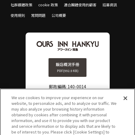
社群媒體政策
cookie 政策
適合團體使用的顧客
招募資訊
使用規則
常問問題
公司概要
飯店概況手冊
PDF(992.9 KB)
郵政編碼: 140-0014
TEL:
0570-011-806
We use cookies to improve your experience on our
website, to personalize ads, and to analyze our traffic. We
FAX:
03-3778-3861
may also analyze your browsing history information
?
obtained by cookies after combining it with personal
FAQ
information, and use it to provide you with our product
and service information or to display ads that are likely to
be of interest to you. Please click [Cookie Settings] to