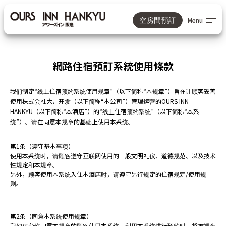
Menu
空房間預訂
Reserve
網路住宿預訂系統使用條款
從官方網站預訂最划算！
我们制定“线上住宿预约系统使用规章”（以下简称“本规章”）旨在让顾客妥善
預定住宿日期
使用株式会社大井开发（以下简称“本公司”）管理运营的OURS INN
HANKYU（以下简称“本酒店”）的“线上住宿预约系统”（以下简称“本系
统”）。请在同意本规章的基础上使用本系统。
選擇中的人數和房間數
第1条（遵守基本事项）
使用本系统时，请顾客遵守互联网使用的一般文明礼仪、道德规范、以及技术
性规定和本规章。
成人1人，房間1間
另外，顾客使用本系统入住本酒店时，请遵守另行规定的住宿规定/使用规
则。
搜索
第2条（同意本系统使用规章）
我们仅允许同意本规章的顾客使用本系统。利用本系统进行预约时，将被视为