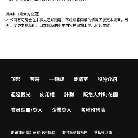
第8条（规章的变更）
本公司有可能会在未事先通知顾客、不经顾客同意的情况下变更本规章。另
外，变更本规章时，自本规章的变更内容在网站上显示时起生效。
頂部
客房
一頓飯
會議室
設施介紹
週邊觀光
使用權
計劃
阪急大井町花園
會員註冊/登入
企業登入
各種諮詢表
網路住宿預訂系統使用條款
住宿條款和條件
隱私權政策