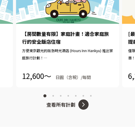
【房間數量有限】家庭計畫！適合家庭旅
[
行的安全飯店住宿
提
方便東京觀光的阪急時光酒店 (Hours Inn Hankyu) 推出家
僅限
庭旅行計劃！
惠
最多2名小學生以下的兒童可免費共用同一張床。 （一般
推
只有學齡前兒童免費）
12,600〜
6
日圓（含稅）/每間
我們也提供 11:00 之前的免費加時優惠。
查看所有計劃