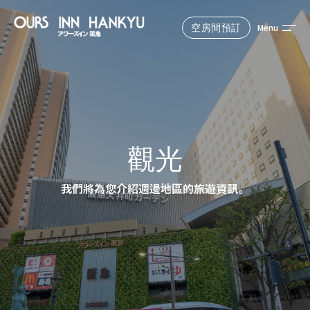
Menu
空房間預訂
Reserve
從官方網站預訂最划算！
預定住宿日期
觀光
我們將為您介紹週邊地區的旅遊資訊。
選擇中的人數和房間數
成人1人，房間1間
搜索