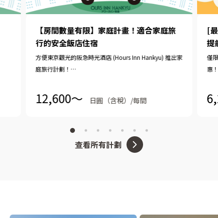
【房間數量有限】家庭計畫！適合家庭旅
[
行的安全飯店住宿
提
方便東京觀光的阪急時光酒店 (Hours Inn Hankyu) 推出家
僅限
庭旅行計劃！
惠
最多2名小學生以下的兒童可免費共用同一張床。 （一般
推
只有學齡前兒童免費）
12,600〜
6
日圓（含稅）/每間
我們也提供 11:00 之前的免費加時優惠。
查看所有計劃