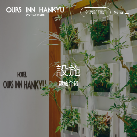
Menu
空房間預訂
Reserve
從官方網站預訂最划算！
預定住宿日期
設施
設施介紹
選擇中的人數和房間數
成人1人，房間1間
搜索