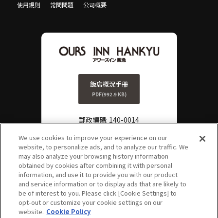
使用規則
常問問題
公司概要
飯店概況手冊
PDF(992.9 KB)
郵政編碼: 140-0014
TEL:
0570-011-806
We use cookies to improve your experience on our
website, to personalize ads, and to analyze our traffic. We
FAX:
03-3778-3861
may also analyze your browsing history information
?
obtained by cookies after combining it with personal
FAQ
information, and use it to provide you with our product
and service information or to display ads that are likely to
be of interest to you. Please click [Cookie Settings] to
opt-out or customize your cookie settings on our
PAGE TOP
website.
Cookie Policy