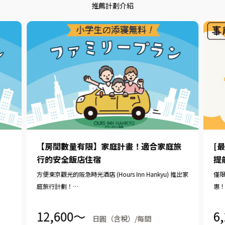
推薦計劃介紹
【房間數量有限】家庭計畫！適合家庭旅
[
行的安全飯店住宿
提
方便東京觀光的阪急時光酒店 (Hours Inn Hankyu) 推出家
僅限
庭旅行計劃！
惠
最多2名小學生以下的兒童可免費共用同一張床。 （一般
推
只有學齡前兒童免費）
12,600〜
6
日圓（含稅）/每間
我們也提供 11:00 之前的免費加時優惠。