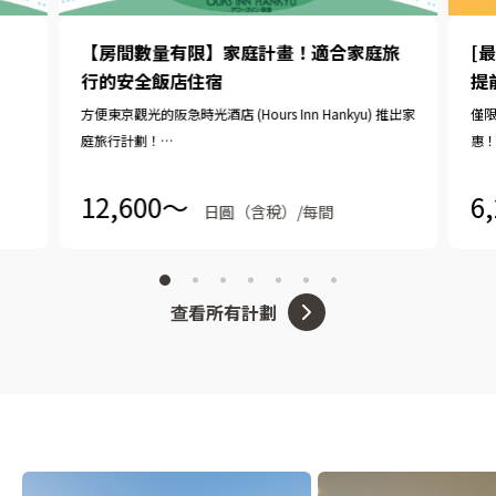
【房間數量有限】家庭計畫！適合家庭旅
[
行的安全飯店住宿
提
方便東京觀光的阪急時光酒店 (Hours Inn Hankyu) 推出家
僅限
庭旅行計劃！
惠
最多2名小學生以下的兒童可免費共用同一張床。 （一般
推
只有學齡前兒童免費）
12,600〜
6
日圓（含稅）/每間
我們也提供 11:00 之前的免費加時優惠。
查看所有計劃