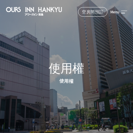
Menu
空房間預訂
Reserve
從官方網站預訂最划算！
預定住宿日期
使用權
使用權
選擇中的人數和房間數
成人1人，房間1間
搜索