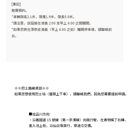
[筆記]
無需預約。
*車輛限高2.1米，限寬1.9米，限長5.0米。
*請注意，該設施在凌晨 2:00 至早上 6:00 之間關閉。
*如果您將在深夜或清晨（早上 6:00 之前）離開停車場，請聯絡前
台。
※※巴士路線資訊※※
如果您想使用巴士站（僅限上下車），請聯絡我們，因為您需要提前申請。
■從品川方向
・沿著國道 15 號線（第一京濱線）向南行駛，在青物橫丁右轉，
進入池上街，沿仙台坂直行，穿過立交橋。