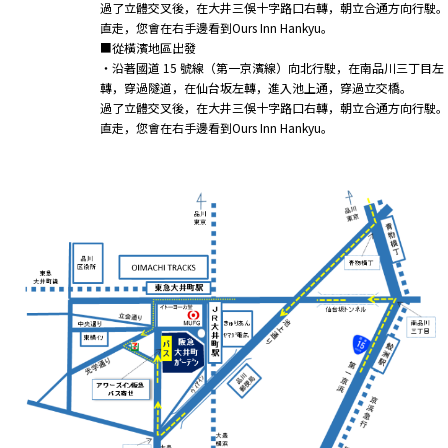
過了立體交叉後，在大井三俁十字路口右轉，朝立合通方向行駛。
直走，您會在右手邊看到Ours Inn Hankyu。
■從橫濱地區出發
・沿著國道 15 號線（第一京濱線）向北行駛，在南品川三丁目左
轉，穿過隧道，在仙台坂左轉，進入池上通，穿過立交橋。
過了立體交叉後，在大井三俁十字路口右轉，朝立合通方向行駛。
直走，您會在右手邊看到Ours Inn Hankyu。