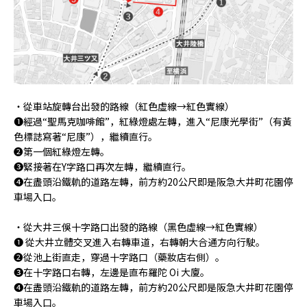
・從車站旋轉台出發的路線（紅色虛線→紅色實線）
❶經過“聖馬克咖啡館”，紅綠燈處左轉，進入“尼康光學街”（有黃
色標誌寫著“尼康”），繼續直行。
❷第一個紅綠燈左轉。
❸緊接著在Y字路口再次左轉，繼續直行。
❹在盡頭沿鐵軌的道路左轉，前方約20公尺即是阪急大井町花園停
車場入口。
・從大井三俁十字路口出發的路線（黑色虛線→紅色實線）
❶ 從大井立體交叉進入右轉車道，右轉朝大合通方向行駛。
❷從池上街直走，穿過十字路口（藥妝店右側）。
❸在十字路口右轉，左邊是直布羅陀 Oi 大廈。
❹在盡頭沿鐵軌的道路左轉，前方約20公尺即是阪急大井町花園停
車場入口。